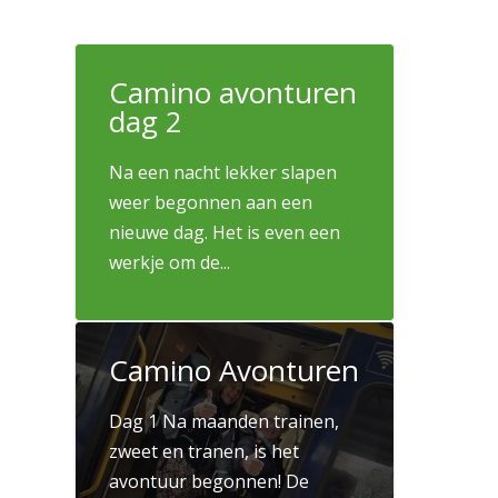
Camino avonturen
dag 2
Na een nacht lekker slapen
weer begonnen aan een
nieuwe dag. Het is even een
werkje om de...
26 maart 2026

Camino Avonturen
Dag 1 Na maanden trainen,
zweet en tranen, is het
avontuur begonnen! De