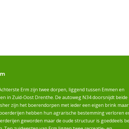
rm
Achterste Erm zijn twee dorpen, liggend tussen Emmen en
en in Zuid-Oost Drenthe. De autoweg N34 doorsnijdt beide
sher zijn het boerendorpen met ieder een eigen brink maar
boerderijen hebben hun agrarische bestemming verloren en
rderijen geworden maar de oude structuur is goeddeels b
n. Ten zuidwesten van Erm liggen twee recreatie- en