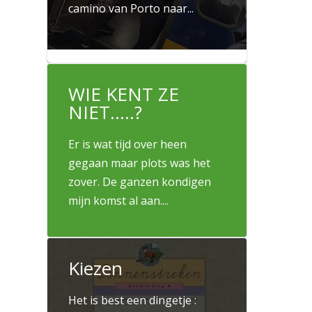
camino van Porto naar...
25 maart 2026

WIE KENT ZE
NIET…..?
Er is wat tijd over heen
gegaan maar plots was het
zover. De ganzen kondigen
mijn komst al aan....
2 december 2025

Kiezen
Het is best een dingetje :