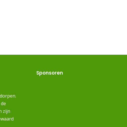
Sponsoren
 dorpen.
 de
 zijn
ewaard