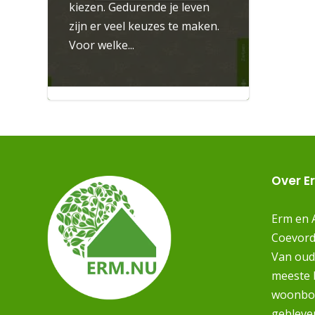
kiezen. Gedurende je leven
zijn er veel keuzes te maken.
Voor welke...
28 oktober 2025

Over E
Erm en 
Coevord
Van oud
meeste 
woonboe
gebleve