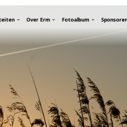
teiten
Over Erm
Fotoalbum
Sponsore